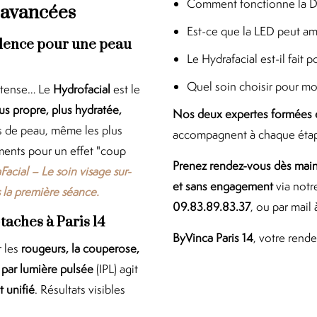
Comment fonctionne la D
s avancées
Est-ce que la LED peut am
ellence pour une peau
Le Hydrafacial est-il fait 
Quel soin choisir pour m
intense… Le
Hydrofacial
est le
us propre, plus hydratée,
Nos deux expertes formées e
pes de peau, même les plus
accompagnent à chaque étape
ements pour un effet "coup
Prenez rendez-vous dès main
Facial – Le soin visage sur-
et sans engagement
via not
 la première séance.
09.83.89.83.37
, ou par mail
taches à Paris 14
ByVinca Paris 14
, votre rend
r les
rougeurs, la couperose,
 par lumière pulsée
(IPL) agit
t unifié
. Résultats visibles